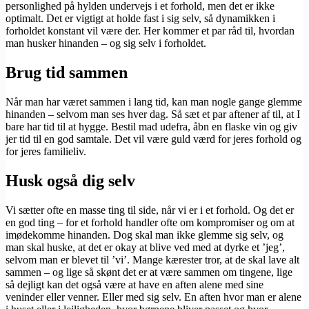
personlighed på hylden undervejs i et forhold, men det er ikke
optimalt. Det er vigtigt at holde fast i sig selv, så dynamikken i
forholdet konstant vil være der. Her kommer et par råd til, hvordan
man husker hinanden – og sig selv i forholdet.
Brug tid sammen
Når man har været sammen i lang tid, kan man nogle gange glemme
hinanden – selvom man ses hver dag. Så sæt et par aftener af til, at I
bare har tid til at hygge. Bestil mad udefra, åbn en flaske vin og giv
jer tid til en god samtale. Det vil være guld værd for jeres forhold og
for jeres familieliv.
Husk også dig selv
Vi sætter ofte en masse ting til side, når vi er i et forhold. Og det er
en god ting – for et forhold handler ofte om kompromiser og om at
imødekomme hinanden. Dog skal man ikke glemme sig selv, og
man skal huske, at det er okay at blive ved med at dyrke et ’jeg’,
selvom man er blevet til ’vi’. Mange kærester tror, at de skal lave alt
sammen – og lige så skønt det er at være sammen om tingene, lige
så dejligt kan det også være at have en aften alene med sine
veninder eller venner. Eller med sig selv. En aften hvor man er alene