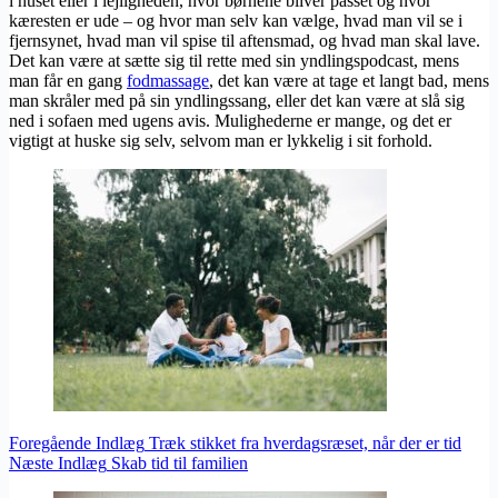
i huset eller i lejligheden, hvor børnene bliver passet og hvor
kæresten er ude – og hvor man selv kan vælge, hvad man vil se i
fjernsynet, hvad man vil spise til aftensmad, og hvad man skal lave.
Det kan være at sætte sig til rette med sin yndlingspodcast, mens
man får en gang
fodmassage
, det kan være at tage et langt bad, mens
man skråler med på sin yndlingssang, eller det kan være at slå sig
ned i sofaen med ugens avis. Mulighederne er mange, og det er
vigtigt at huske sig selv, selvom man er lykkelig i sit forhold.
Foregående
Indlæg
Træk stikket fra hverdagsræset, når der er tid
Næste
Indlæg
Skab tid til familien