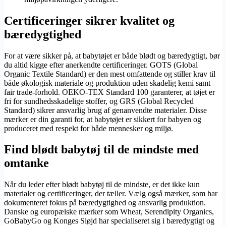
Certificeringer sikrer kvalitet og
bæredygtighed
For at være sikker på, at babytøjet er både blødt og bæredygtigt, bør
du altid kigge efter anerkendte certificeringer. GOTS (Global
Organic Textile Standard) er den mest omfattende og stiller krav til
både økologisk materiale og produktion uden skadelig kemi samt
fair trade-forhold. OEKO-TEX Standard 100 garanterer, at tøjet er
fri for sundhedsskadelige stoffer, og GRS (Global Recycled
Standard) sikrer ansvarlig brug af genanvendte materialer. Disse
mærker er din garanti for, at babytøjet er sikkert for babyen og
produceret med respekt for både mennesker og miljø.
Find blødt babytøj til de mindste med
omtanke
Når du leder efter blødt babytøj til de mindste, er det ikke kun
materialer og certificeringer, der tæller. Vælg også mærker, som har
dokumenteret fokus på bæredygtighed og ansvarlig produktion.
Danske og europæiske mærker som Wheat, Serendipity Organics,
GoBabyGo og Konges Sløjd har specialiseret sig i bæredygtigt og