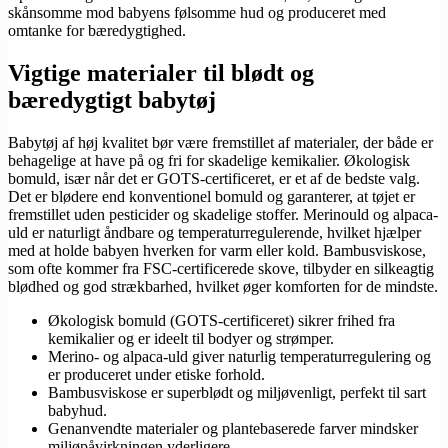
skånsomme mod babyens følsomme hud og produceret med
omtanke for bæredygtighed.
Vigtige materialer til blødt og
bæredygtigt babytøj
Babytøj af høj kvalitet bør være fremstillet af materialer, der både er
behagelige at have på og fri for skadelige kemikalier. Økologisk
bomuld, især når det er GOTS-certificeret, er et af de bedste valg.
Det er blødere end konventionel bomuld og garanterer, at tøjet er
fremstillet uden pesticider og skadelige stoffer. Merinould og alpaca-
uld er naturligt åndbare og temperaturregulerende, hvilket hjælper
med at holde babyen hverken for varm eller kold. Bambusviskose,
som ofte kommer fra FSC-certificerede skove, tilbyder en silkeagtig
blødhed og god strækbarhed, hvilket øger komforten for de mindste.
Økologisk bomuld (GOTS-certificeret) sikrer frihed fra
kemikalier og er ideelt til bodyer og strømper.
Merino- og alpaca-uld giver naturlig temperaturregulering og
er produceret under etiske forhold.
Bambusviskose er superblødt og miljøvenligt, perfekt til sart
babyhud.
Genanvendte materialer og plantebaserede farver mindsker
miljøpåvirkningen yderligere.