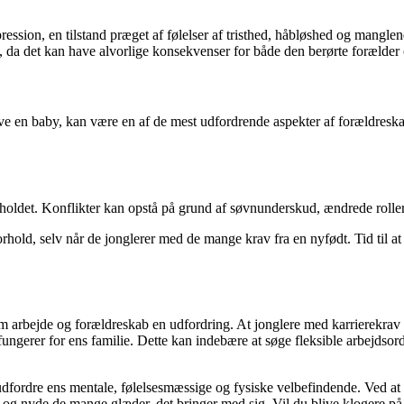
ion, en tilstand præget af følelser af tristhed, håbløshed og manglende i
 da det kan have alvorlige konsekvenser for både den berørte forælder
ve en baby, kan være en af de mest udfordrende aspekter af forældres
forholdet. Konflikter kan opstå på grund af søvnunderskud, ændrede rolle
s forhold, selv når de jonglerer med de mange krav fra en nyfødt. Tid til 
 arbejde og forældreskab en udfordring. At jonglere med karrierekrav 
ungerer for ens familie. Dette kan indebære at søge fleksible arbejdsordn
udfordre ens mentale, følelsesmæssige og fysiske velbefindende. Ved a
et og nyde de mange glæder, det bringer med sig. Vil du blive klogere