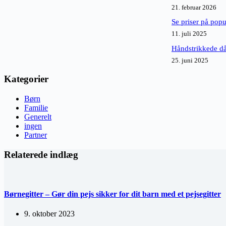
21. februar 2026
Se priser på pop
11. juli 2025
Håndstrikkede då
25. juni 2025
Kategorier
Børn
Familie
Generelt
ingen
Partner
Relaterede indlæg
Børnegitter – Gør din pejs sikker for dit barn med et pejsegitter
9. oktober 2023