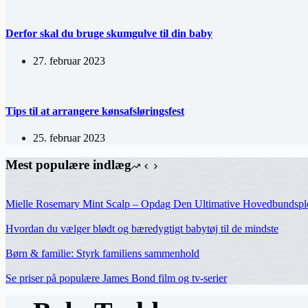
Derfor skal du bruge skumgulve til din baby
27. februar 2023
Tips til at arrangere kønsafsløringsfest
25. februar 2023
Mest populære indlæg
Mielle Rosemary Mint Scalp – Opdag Den Ultimative Hovedbundspl
Hvordan du vælger blødt og bæredygtigt babytøj til de mindste
Børn & familie: Styrk familiens sammenhold
Se priser på populære James Bond film og tv-serier