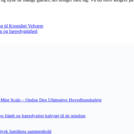
g til Kropsligt Velvære
ion og bæredygtighed
 Mint Scalp – Opdag Den Ultimative Hovedbundspleje
r blødt og bæredygtigt babytøj til de mindste
Styrk familiens sammenhold