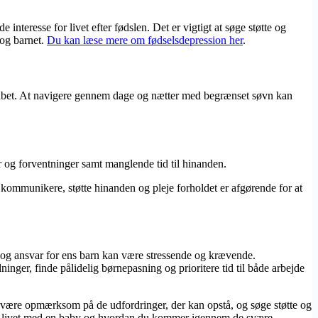
nteresse for livet efter fødslen. Det er vigtigt at søge støtte og
 og barnet.
Du kan læse mere om fødselsdepression her
.
kabet. At navigere gennem dage og nætter med begrænset søvn kan
r og forventninger samt manglende tid til hinanden.
at kommunikere, støtte hinanden og pleje forholdet er afgørende for at
og ansvar for ens barn kan være stressende og krævende.
inger, finde pålidelig børnepasning og prioritere tid til både arbejde
t være opmærksom på de udfordringer, der kan opstå, og søge støtte og
 på livet med en baby og hvordan du kommer igennem de svære