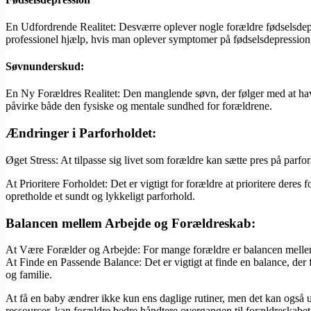
En Udfordrende Realitet: Desværre oplever nogle forældre fødselsdepress
professionel hjælp, hvis man oplever symptomer på fødselsdepression,
Søvnunderskud:
En Ny Forældres Realitet: Den manglende søvn, der følger med at ha
påvirke både den fysiske og mentale sundhed for forældrene.
Ændringer i Parforholdet:
Øget Stress: At tilpasse sig livet som forældre kan sætte pres på par
At Prioritere Forholdet: Det er vigtigt for forældre at prioritere dere
opretholde et sundt og lykkeligt parforhold.
Balancen mellem Arbejde og Forældreskab:
At Være Forælder og Arbejde: For mange forældre er balancen mellem
At Finde en Passende Balance: Det er vigtigt at finde en balance, der f
og familie.
At få en baby ændrer ikke kun ens daglige rutiner, men det kan også 
ressourcer, kan forældre bedre håndtere overgangen til forældreskab