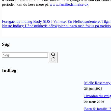
perioder, kan du læse mere på
www.familiedannelse.dk
Foregående
Indlæg
Body SDS i Vanløse: En Helhedsorienteret Tilgan
Næste
Indlæg
Håndstrikkede dåbskjoler til børn med fokus på tradit
Søg
Ingen
resultater
Indlæg
Mielle Rosemary
26. juni 2023
Hvordan du vælge
20. marts 2026
Børn & familie: 