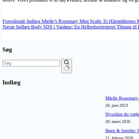
Foregående
Indlæg
Mielle’s Rosemary Mint Scalp: Et Hårrøddernes 
Næste
Indlæg
Body SDS i Vanløse: En Helhedsorienteret Tilgang til 
Søg
Ingen
resultater
Indlæg
Mielle Rosemary
26. juni 2023
Hvordan du vælge
20. marts 2026
Børn & familie: 
21. februar 2026