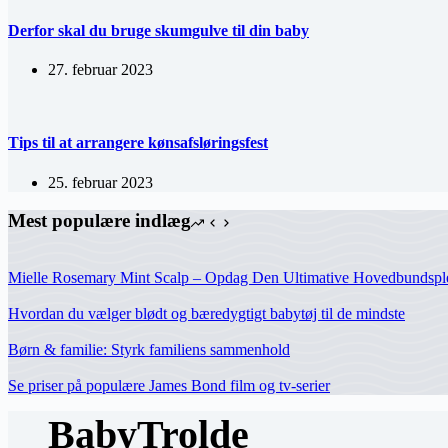
Derfor skal du bruge skumgulve til din baby
27. februar 2023
Tips til at arrangere kønsafsløringsfest
25. februar 2023
Mest populære indlæg
Mielle Rosemary Mint Scalp – Opdag Den Ultimative Hovedbundspl
Hvordan du vælger blødt og bæredygtigt babytøj til de mindste
Børn & familie: Styrk familiens sammenhold
Se priser på populære James Bond film og tv-serier