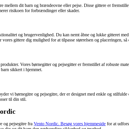
ere mellem dit barn og brændeovne eller pejse. Disse gittere er fremstille
er risikoen for forbrændinger eller skader.
tionalitet og brugervenlighed. Du kan nemt åbne og lukke gitteret med én
res gittere dig mulighed for at tilpasse størrelsen og placeringen, så d
rodukter. Vores børnegitter og pejsegitter er fremstillet af robuste ma
 barn sikkert i hjemmet.
byder vi børnegitre og pejsegitre, der er designet med enkle og stilfulde
ser til din stil.
Nordic
e og pejsegitre fra
Vento Nordic. Besøg vores hjemmeside
for at udfors
give dig og dit barn den nødvendige sikkerhed og tryghed.