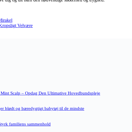
Mirakel
Kropsligt Velvære
 Mint Scalp – Opdag Den Ultimative Hovedbundspleje
r blødt og bæredygtigt babytøj til de mindste
Styrk familiens sammenhold