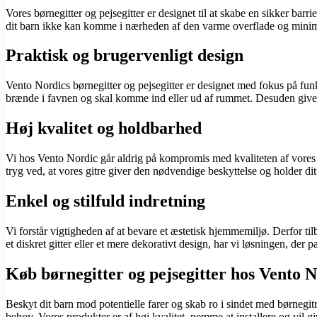
Vores børnegitter og pejsegitter er designet til at skabe en sikker barri
dit barn ikke kan komme i nærheden af den varme overflade og minimer
Praktisk og brugervenligt design
Vento Nordics børnegitter og pejsegitter er designet med fokus på funk
brænde i favnen og skal komme ind eller ud af rummet. Desuden giver vo
Høj kvalitet og holdbarhed
Vi hos Vento Nordic går aldrig på kompromis med kvaliteten af vores p
tryg ved, at vores gitre giver den nødvendige beskyttelse og holder dit
Enkel og stilfuld indretning
Vi forstår vigtigheden af at bevare et æstetisk hjemmemiljø. Derfor til
et diskret gitter eller et mere dekorativt design, har vi løsningen, der pas
Køb børnegitter og pejsegitter hos Vento 
Beskyt dit barn mod potentielle farer og skab ro i sindet med børnegitr
behov. Vores produkter er af høj kvalitet, nemme at installere og vil 