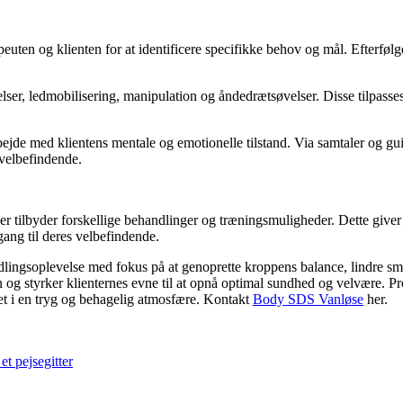
ten og klienten for at identificere specifikke behov og mål. Efterføl
r, ledmobilisering, manipulation og åndedrætsøvelser. Disse tilpasses 
.
e med klientens mentale og emotionelle tilstand. Via samtaler og guide
 velbefindende.
er tilbyder forskellige behandlinger og træningsmuligheder. Dette give
ang til deres velbefindende.
dlingsoplevelse med fokus på at genoprette kroppens balance, lindre sme
g styrker klienternes evne til at opnå optimal sundhed og velvære. Prof
tet i en tryg og behagelig atmosfære. Kontakt
Body SDS Vanløse
her.
et pejsegitter