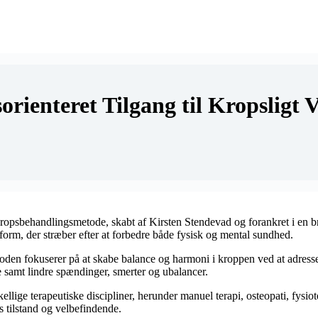
rienteret Tilgang til Kropsligt 
behandlingsmetode, skabt af Kirsten Stendevad og forankret i en bred 
m, der stræber efter at forbedre både fysisk og mental sundhed.
 fokuserer på at skabe balance og harmoni i kroppen ved at adressere 
samt lindre spændinger, smerter og ubalancer.
ige terapeutiske discipliner, herunder manuel terapi, osteopati, fysiot
s tilstand og velbefindende.