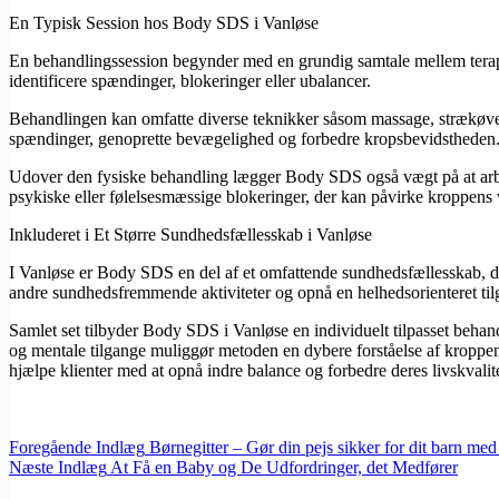
En Typisk Session hos Body SDS i Vanløse
En behandlingssession begynder med en grundig samtale mellem terapeu
identificere spændinger, blokeringer eller ubalancer.
Behandlingen kan omfatte diverse teknikker såsom massage, strækøvelse
spændinger, genoprette bevægelighed og forbedre kropsbevidstheden
Udover den fysiske behandling lægger Body SDS også vægt på at arbejd
psykiske eller følelsesmæssige blokeringer, der kan påvirke kroppens
Inkluderet i Et Større Sundhedsfællesskab i Vanløse
I Vanløse er Body SDS en del af et omfattende sundhedsfællesskab, d
andre sundhedsfremmende aktiviteter og opnå en helhedsorienteret tilg
Samlet set tilbyder Body SDS i Vanløse en individuelt tilpasset behan
og mentale tilgange muliggør metoden en dybere forståelse af kroppen o
hjælpe klienter med at opnå indre balance og forbedre deres livskvali
Foregående
Indlæg
Børnegitter – Gør din pejs sikker for dit barn med 
Næste
Indlæg
At Få en Baby og De Udfordringer, det Medfører