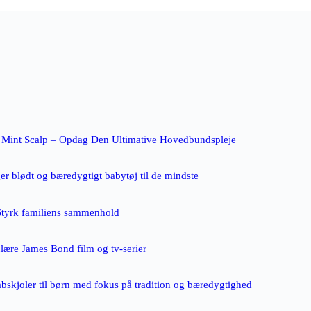
 Mint Scalp – Opdag Den Ultimative Hovedbundspleje
r blødt og bæredygtigt babytøj til de mindste
Styrk familiens sammenhold
ulære James Bond film og tv-serier
bskjoler til børn med fokus på tradition og bæredygtighed