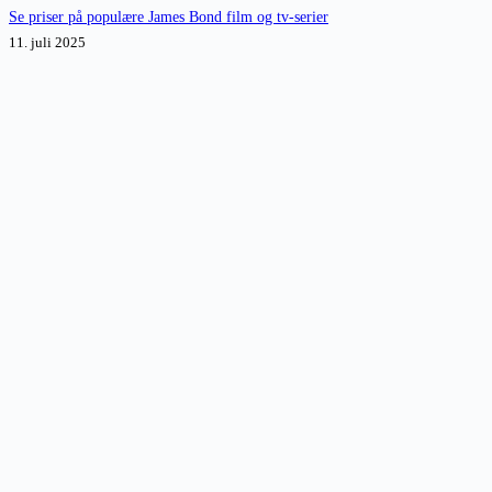
Se priser på populære James Bond film og tv-serier
11. juli 2025
Håndstrikkede dåbskjoler til børn med fokus på tradition og bæredygtighed
25. juni 2025
Kategorier
Børn
Familie
Generelt
ingen
Partner
Relaterede indlæg
Hvordan du vælger blødt og bæredygtigt babytøj til de mindste
20. marts 2026