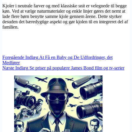
Kjoler i neutrale farver og med klassiske snit er velegnede til begge
køn. Ved at vælge naturmaterialer og enkle linjer gøres det nemt at
lade flere børn benytte samme kjole gennem årene. Dette styrker
desuden det bæredygtige aspekt og gør kjolen til en integreret del af
familien.
Foregående
Indlæg
At Få en Baby og De Udfordringer, det
Medfører
Næste
Indlæg
Se priser på populære James Bond film og tv-serier