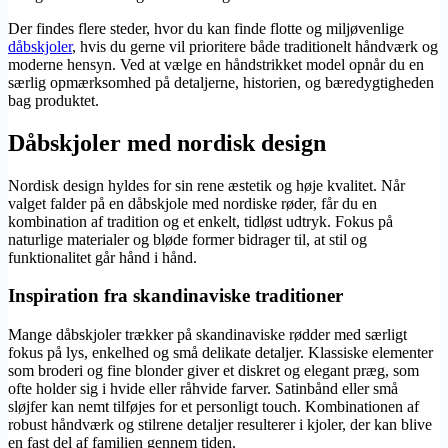
Der findes flere steder, hvor du kan finde flotte og miljøvenlige
dåbskjoler
, hvis du gerne vil prioritere både traditionelt håndværk og
moderne hensyn. Ved at vælge en håndstrikket model opnår du en
særlig opmærksomhed på detaljerne, historien, og bæredygtigheden
bag produktet.
Dåbskjoler med nordisk design
Nordisk design hyldes for sin rene æstetik og høje kvalitet. Når
valget falder på en dåbskjole med nordiske røder, får du en
kombination af tradition og et enkelt, tidløst udtryk. Fokus på
naturlige materialer og bløde former bidrager til, at stil og
funktionalitet går hånd i hånd.
Inspiration fra skandinaviske traditioner
Mange dåbskjoler trækker på skandinaviske rødder med særligt
fokus på lys, enkelhed og små delikate detaljer. Klassiske elementer
som broderi og fine blonder giver et diskret og elegant præg, som
ofte holder sig i hvide eller råhvide farver. Satinbånd eller små
sløjfer kan nemt tilføjes for et personligt touch. Kombinationen af
robust håndværk og stilrene detaljer resulterer i kjoler, der kan blive
en fast del af familien gennem tiden.