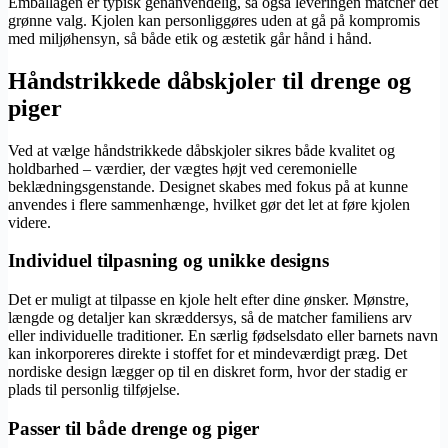
Emballagen er typisk genanvendelig, så også leveringen matcher det
grønne valg. Kjolen kan personliggøres uden at gå på kompromis
med miljøhensyn, så både etik og æstetik går hånd i hånd.
Håndstrikkede dåbskjoler til drenge og
piger
Ved at vælge håndstrikkede dåbskjoler sikres både kvalitet og
holdbarhed – værdier, der vægtes højt ved ceremonielle
beklædningsgenstande. Designet skabes med fokus på at kunne
anvendes i flere sammenhænge, hvilket gør det let at føre kjolen
videre.
Individuel tilpasning og unikke designs
Det er muligt at tilpasse en kjole helt efter dine ønsker. Mønstre,
længde og detaljer kan skræddersys, så de matcher familiens arv
eller individuelle traditioner. En særlig fødselsdato eller barnets navn
kan inkorporeres direkte i stoffet for et mindeværdigt præg. Det
nordiske design lægger op til en diskret form, hvor der stadig er
plads til personlig tilføjelse.
Passer til både drenge og piger